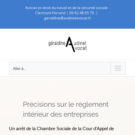
Passer
Avocat en droit du travail et de la sécurité sociale -
au
Clermont-Ferrand |
06 62 48 65 70
|
geraldine@audinetavocat.fr
contenu
Aller à...
Précisions sur le règlement
intérieur des entreprises
Un arrêt de la Chambre Sociale de la Cour d’Appel de