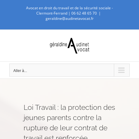
Passer
Avocat en droit du travail et de la sécurité sociale -
au
Clermont-Ferrand |
06 62 48 65 70
|
geraldine@audinetavocat.fr
contenu
Aller à...
Loi Travail : la protection des
jeunes parents contre la
rupture de leur contrat de
travail est renforcée